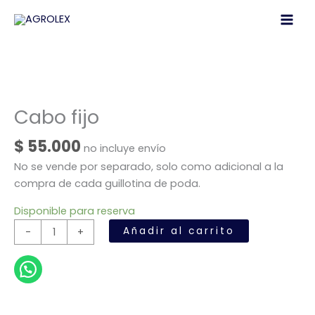
cantidad
Ir
al
contenido
Cabo fijo
$
55.000
no incluye envío
No se vende por separado, solo como adicional a la
compra de cada guillotina de poda.
Disponible para reserva
Cabo
Añadir al carrito
-
+
fijo
cantidad