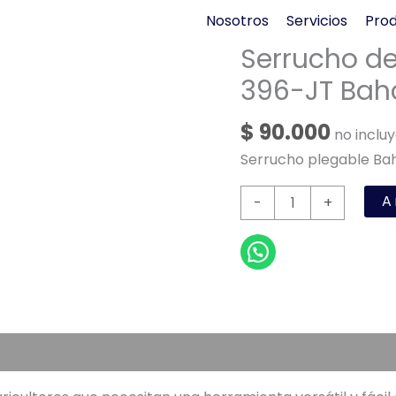
Nosotros
Servicios
Pro
Serrucho de
396-JT Bah
$
90.000
no inclu
Serrucho plegable Ba
Serrucho
A
-
+
de
poda
plegable
7.1/2"
396-
JT
Bahco
cantidad